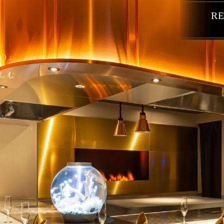
RE
ョ)」
しむ