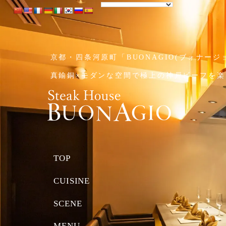
京都・四条河原町
「BUONAGIO(ブォナージ
真鍮銅×モダンな空間で
極上の神戸ビーフを楽
TOP
CUISINE
SCENE