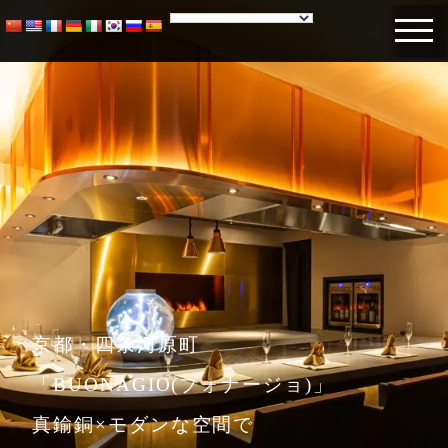
toggle
navigation
京都・四条河原町
「BUONAGIO(ブォナージョ)」
真鍮銅×モダンな空間で